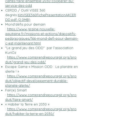
cartes-faire-ensemble-2030-cooperer-au-
service-des-odd
CERDD / Outil VISEE 360
degrés
KitVISEE360FichePresentationA4CER
DD.pdf (2.0MB)
Mond'défis pour demain
:
https://www.graine-nouvelle-
aquitaine.fr/missions-et-actions/dispositifs-
pedagogiques/166-mond-defi-pour-demain-
c-est-maintenant.html
"Le grand jeu des ODD" par l’association
KuriOz
:
https://www.comprendrepouragir.org/pro
duit/grand-jeu-des-odd/
Escape Game « Mission ODD : La planète en
alerte ! »
:
https://www.comprendrepouragir.org/pro
duit/objectif-developpement-durable-
planete-alerte/
Fair(e) Smart
:
https://www.comprendrepouragir.org/pro
duit/faire-smart/
« Habiter la Terre en 2030 »
:
https://www.comprendrepouragir.org/pro
duit/habiter-la-terre-en-2030/