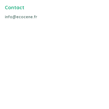
Contact
info@ecocene.fr
Les partenaires du projet et
opérateurs sur vos territoires